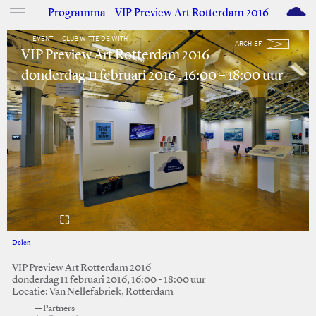
M
Programma—VIP Preview Art Rotterdam 2016
EVENT — CLUB WITTE DE WITH
ARCHIEF
VIP Preview Art Rotterdam 2016
donderdag 11 februari 2016 , 16:00 – 18:00 uur
Delen
Facebook
Twitter
VIP Preview Art Rotterdam 2016
donderdag 11 februari 2016, 16:00 - 18:00 uur
Locatie: Van Nellefabriek, Rotterdam
—Partners