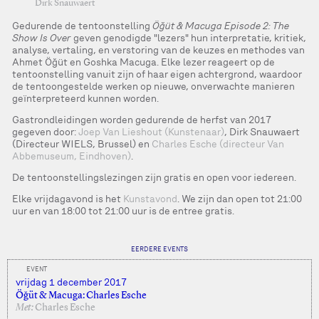
Dirk Snauwaert
Gedurende de tentoonstelling
Öğüt & Macuga Episode 2: The
Show Is Over
geven genodigde "lezers" hun interpretatie, kritiek,
analyse, vertaling, en verstoring van de keuzes en methodes van
Ahmet Öğüt en Goshka Macuga. Elke lezer reageert op de
tentoonstelling vanuit zijn of haar eigen achtergrond, waardoor
de tentoongestelde werken op nieuwe, onverwachte manieren
geïnterpreteerd kunnen worden.
Gastrondleidingen worden gedurende de herfst van 2017
gegeven door:
Joep Van Lieshout (Kunstenaar)
, Dirk Snauwaert
(Directeur WIELS, Brussel) en
Charles Esche (directeur Van
Abbemuseum, Eindhoven)
.
De tentoonstellingslezingen zijn gratis en open voor iedereen.
Elke vrijdagavond is het
Kunstavond
. We zijn dan open tot 21:00
uur en van 18:00 tot 21:00 uur is de entree gratis.
EERDERE EVENTS
EVENT
vrijdag 1 december 2017
Öğüt & Macuga: Charles Esche
Met:
Charles Esche