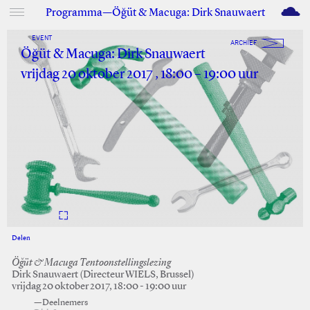
M
Programma—Öğüt & Macuga: Dirk Snauwaert
EVENT
ARCHIEF
Öğüt & Macuga: Dirk Snauwaert
vrijdag 20 oktober 2017 , 18:00 – 19:00 uur
Delen
Facebook
Twitter
Öğüt & Macuga Tentoonstellingslezing
Dirk Snauwaert (Directeur WIELS, Brussel)
vrijdag 20 oktober 2017, 18:00 - 19:00 uur
—Deelnemers