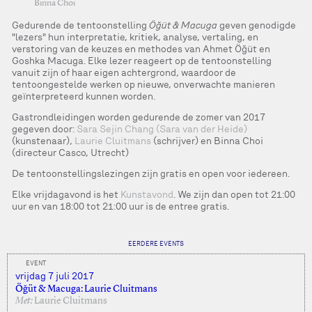
Binna Choi
Gedurende de tentoonstelling
Öğüt & Macuga
geven genodigde
"lezers" hun interpretatie, kritiek, analyse, vertaling, en
verstoring van de keuzes en methodes van Ahmet Öğüt en
Goshka Macuga. Elke lezer reageert op de tentoonstelling
vanuit zijn of haar eigen achtergrond, waardoor de
tentoongestelde werken op nieuwe, onverwachte manieren
geïnterpreteerd kunnen worden.
Gastrondleidingen worden gedurende de zomer van 2017
gegeven door:
Sara Sejin Chang (Sara van der Heide)
(kunstenaar),
Laurie Cluitmans
(schrijver) en Binna Choi
(directeur Casco, Utrecht)
De tentoonstellingslezingen zijn gratis en open voor iedereen.
Elke vrijdagavond is het
Kunstavond
. We zijn dan open tot 21:00
uur en van 18:00 tot 21:00 uur is de entree gratis.
EERDERE EVENTS
EVENT
vrijdag 7 juli 2017
Öğüt & Macuga: Laurie Cluitmans
Met:
Laurie Cluitmans