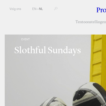
Pr
Volg ons
EN
—
NL
Tentoonstellingen
EVENT
Slothful Sundays