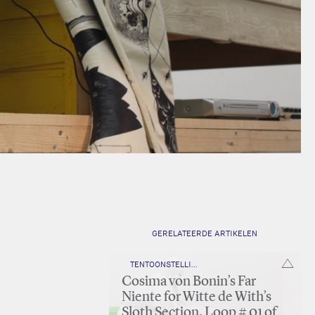
GERELATEERDE ARTIKELEN
TENTOONSTELLING
Cosima von Bonin’s Far
Niente for Witte de With’s
Sloth Section, Loop # 01 of