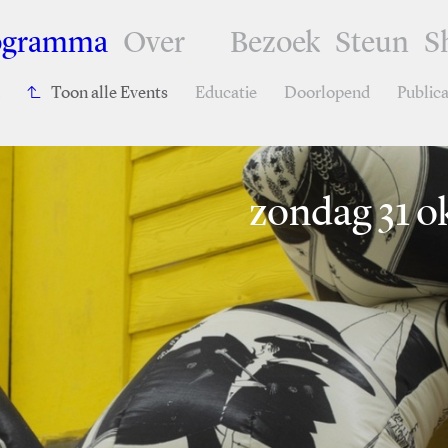
ogramma
Over
Bezoek
Steun
S
Toon alle Events
Educatie
Doorlopend
Publica
zondag 31 o