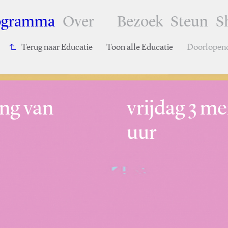
ogramma
Over
Bezoek
Steun
S
Terug naar Educatie
Toon alle Educatie
Doorlopen
ng van
vrijdag 3 me
uur