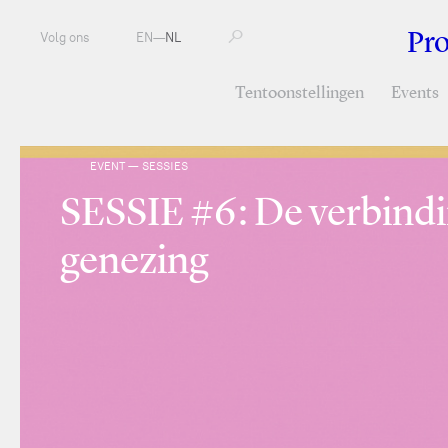
Pr
Volg ons
EN
—
NL
Tentoonstellingen
Events
EVENT — SESSIES
SESSIE #6: De verbindi
genezing