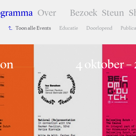
ogramma
Over
Bezoek
Steun
S
Toon alle Events
Educatie
Doorlopend
Publica
ion
4 oktober –