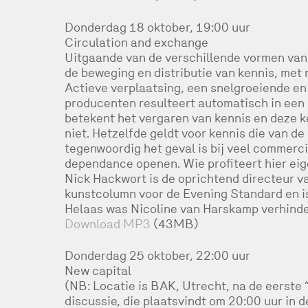
Donderdag 18 oktober, 19:00 uur
Circulation and exchange
Uitgaande van de verschillende vormen van p
de beweging en distributie van kennis, met 
Actieve verplaatsing, een snelgroeiende en
producenten resulteert automatisch in een s
betekent het vergaren van kennis en deze ke
niet. Hetzelfde geldt voor kennis die van d
tegenwoordig het geval is bij veel commerci
dependance openen. Wie profiteert hier eig
Nick Hackwort is de oprichtend directeur va
kunstcolumn voor de Evening Standard en is
Helaas was Nicoline van Harskamp verhinder
Download MP3
(43MB)
Donderdag 25 oktober, 22:00 uur
New capital
(NB: Locatie is BAK, Utrecht, na de eerste
discussie, die plaatsvindt om 20:00 uur in