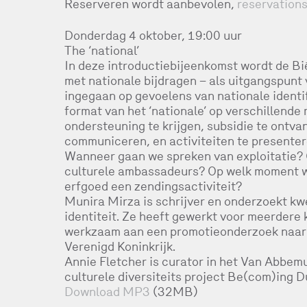
Reserveren wordt aanbevolen,
reservation
Donderdag 4 oktober, 19:00 uur
The ‘national’
In deze introductiebijeenkomst wordt de Bi
met nationale bijdragen – als uitgangspunt
ingegaan op gevoelens van nationale identifi
format van het ‘nationale’ op verschillende
ondersteuning te krijgen, subsidie te ontva
communiceren, en activiteiten te presenter
Wanneer gaan we spreken van exploitatie?
culturele ambassadeurs? Op welk moment wo
erfgoed een zendingsactiviteit?
Munira Mirza is schrijver en onderzoekt kwes
identiteit. Ze heeft gewerkt voor meerdere 
werkzaam aan een promotieonderzoek naar o
Verenigd Koninkrijk.
Annie Fletcher is curator in het Van Abbe
culturele diversiteits project Be(com)ing D
Download MP3
(32MB)