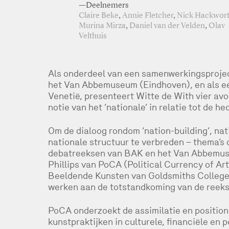
—Deelnemers
Claire Beke
,
Annie Fletcher
,
Nick Hackwor
Murina Mirza
,
Daniel van der Velden
,
Olav
Velthuis
Als onderdeel van een samenwerkingsprojec
het Van Abbemuseum (Eindhoven), en als ee
Venetië, presenteert Witte de With vier av
notie van het ‘nationale’ in relatie tot de 
Om de dialoog rondom ‘nation-building’, nat
nationale structuur te verbreden – thema’s 
debatreeksen van BAK en het Van Abbemuse
Phillips van PoCA (Political Currency of Ar
Beeldende Kunsten van Goldsmiths College,
werken aan de totstandkoming van de reeks
PoCA onderzoekt de assimilatie en position
kunstpraktijken in culturele, financiële en p