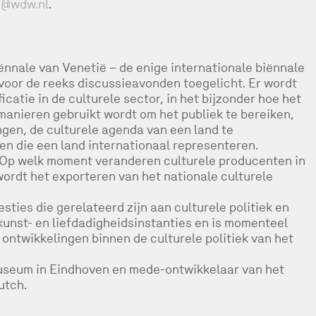
s@wdw.nl
.
ënnale van Venetië – de enige internationale biënnale
 voor de reeks discussieavonden toegelicht. Er wordt
catie in de culturele sector, in het bijzonder hoe het
 manieren gebruikt wordt om het publiek te bereiken,
ngen, de culturele agenda van een land te
en die een land internationaal representeren.
 Op welk moment veranderen culturele producenten in
rdt het exporteren van het nationale culturele
ties die gerelateerd zijn aan culturele politiek en
kunst- en liefdadigheidsinstanties en is momenteel
ntwikkelingen binnen de culturele politiek van het
museum in Eindhoven en mede-ontwikkelaar van het
utch.