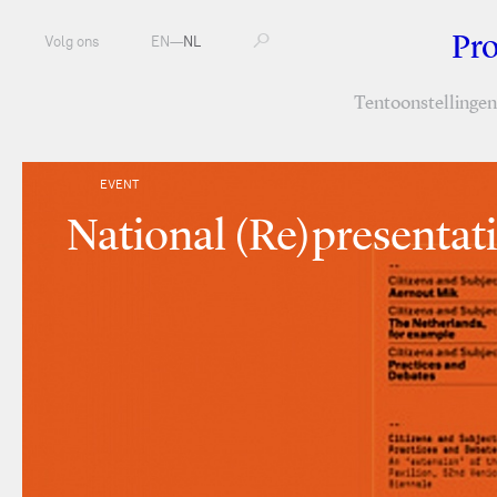
Pr
Volg ons
EN
—
NL
Tentoonstellingen
EVENT
National (Re)presentat