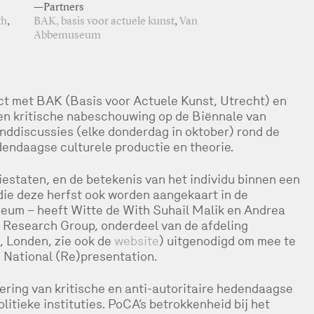
—Partners
th
,
BAK, basis voor actuele kunst
,
Van
Abbemuseum
t met BAK (Basis voor Actuele Kunst, Utrecht) en
n kritische nabeschouwing op de Biënnale van
onddiscussies (elke donderdag in oktober) rond de
hedendaagse culturele productie en theorie.
iestaten, en de betekenis van het individu binnen een
die deze herfst ook worden aangekaart in de
um – heeft Witte de With Suhail Malik en Andrea
t Research Group, onderdeel van de afdeling
 Londen, zie ook de
website
) uitgenodigd om mee te
 National (Re)presentation.
ering van kritische en anti-autoritaire hedendaagse
olitieke instituties. PoCA’s betrokkenheid bij het