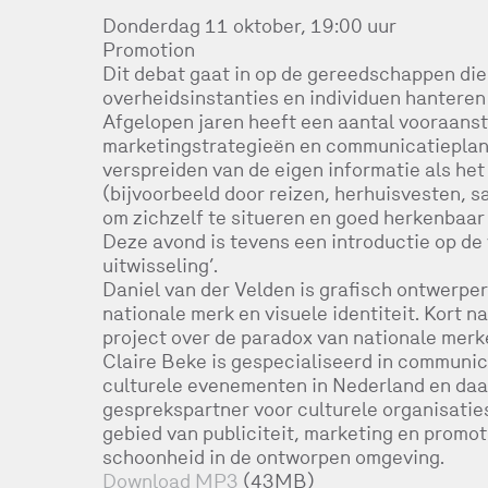
Donderdag 11 oktober, 19:00 uur
Promotion
Dit debat gaat in op de gereedschappen die 
overheidsinstanties en individuen hanteren 
Afgelopen jaren heeft een aantal vooraans
marketingstrategieën en communicatieplann
verspreiden van de eigen informatie als het
(bijvoorbeeld door reizen, herhuisvesten, sa
om zichzelf te situeren en goed herkenbaar 
Deze avond is tevens een introductie op de 
uitwisseling’.
Daniel van der Velden is grafisch ontwerper 
nationale merk en visuele identiteit. Kort na
project over de paradox van nationale merke
Claire Beke is gespecialiseerd in communica
culturele evenementen in Nederland en daar
gesprekspartner voor culturele organisaties 
gebied van publiciteit, marketing en promot
schoonheid in de ontworpen omgeving.
Download MP3
(43MB)