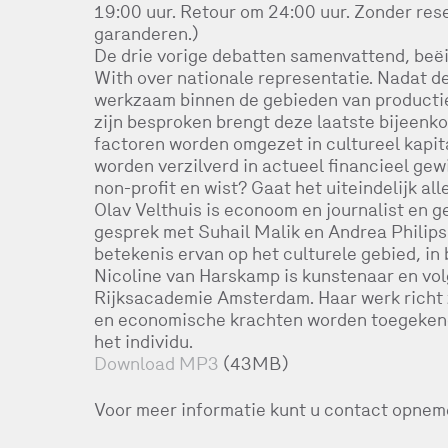
19:00 uur. Retour om 24:00 uur. Zonder rese
garanderen.)
De drie vorige debatten samenvattend, beëi
With over nationale representatie. Nadat d
werkzaam binnen de gebieden van productie
zijn besproken brengt deze laatste bijeenk
factoren worden omgezet in cultureel kapi
worden verzilverd in actueel financieel ge
non-profit en wist? Gaat het uiteindelijk al
Olav Velthuis is econoom en journalist en ge
gesprek met Suhail Malik en Andrea Philips 
betekenis ervan op het culturele gebied, i
Nicoline van Harskamp is kunstenaar en vo
Rijksacademie Amsterdam. Haar werk richt 
en economische krachten worden toegekend,
het individu.
Download MP3
(43MB)
Voor meer informatie kunt u contact opnem