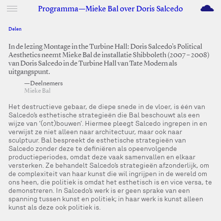
M
Programma—Mieke Bal over Doris Salcedo
Delen
Facebook
Twitter
In de lezing Montage in the Turbine Hall: Doris Salcedo’s Political
Aesthetics neemt Mieke Bal de installatie Shibboleth (2007 – 2008)
van Doris Salcedo in de Turbine Hall van Tate Modern als
uitgangspunt.
—Deelnemers
Mieke Bal
Het destructieve gebaar, de diepe snede in de vloer, is één van
Salcedo’s esthetische strategieën die Bal beschouwt als een
wijze van ‘(ont)bouwen’. Hiermee pleegt Salcedo ingrepen in en
verwijst ze niet alleen naar architectuur, maar ook naar
sculptuur. Bal bespreekt de esthetische strategieën van
Salcedo zonder deze te definiëren als opeenvolgende
productieperiodes, omdat deze vaak samenvallen en elkaar
versterken. Ze behandelt Salcedo’s strategieën afzonderlijk, om
de complexiteit van haar kunst die wil ingrijpen in de wereld om
ons heen, die politiek is omdat het esthetisch is en vice versa, te
demonstreren. In Salcedo’s werk is er geen sprake van een
spanning tussen kunst en politiek; in haar werk is kunst alleen
kunst als deze ook politiek is.