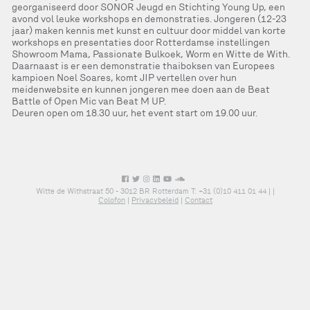
georganiseerd door SONOR Jeugd en Stichting Young Up, een
avond vol leuke workshops en demonstraties. Jongeren (12-23
jaar) maken kennis met kunst en cultuur door middel van korte
workshops en presentaties door Rotterdamse instellingen
Showroom Mama, Passionate Bulkoek, Worm en Witte de With.
Daarnaast is er een demonstratie thaiboksen van Europees
kampioen Noel Soares, komt JIP vertellen over hun
meidenwebsite en kunnen jongeren mee doen aan de Beat
Battle of Open Mic van Beat M UP.
Deuren open om 18.30 uur, het event start om 19.00 uur.
Witte de Withstraat 50 - 3012 BR Rotterdam T: +31 (0)10 411 01 44 |
|
Colofon
|
Privacybeleid
|
Contact