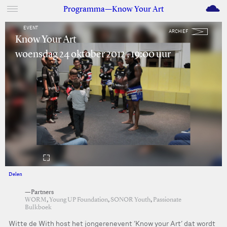
M
Programma—Know Your Art
EVENT
ARCHIEF
Know Your Art
woensdag 24 oktober 2012 , 19:00 uur
Delen
Facebook
Twitter
—Partners
WORM
,
Young UP Foundation
,
SONOR Youth
,
Passionate
Bulkboek
Witte de With host het jongerenevent ‘Know your Art’ dat wordt