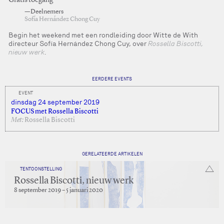
Gratis toegang
—Deelnemers
Sofía Hernández Chong Cuy
Begin het weekend met een rondleiding door Witte de With
directeur Sofía Hernández Chong Cuy, over
Rossella Biscotti,
nieuw werk
.
EERDERE EVENTS
EVENT
dinsdag 24 september 2019
FOCUS met Rossella Biscotti
Met:
Rossella Biscotti
GERELATEERDE ARTIKELEN
TENTOONSTELLING
Rossella Biscotti, nieuw werk
8 september 2019 – 5 januari 2020