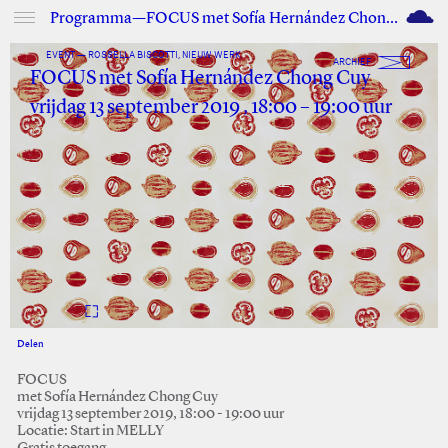
M
Programma—FOCUS met Sofía Hernández Chong Cuy
EVENT — ROSSELLA BISCOTTI, NIEUW WERK
ARCHIEF
FOCUS met Sofía Hernández Chong Cuy
vrijdag 13 september 2019 , 18:00 – 19:00 uur
Delen
Facebook
Twitter
FOCUS
met Sofía Hernández Chong Cuy
vrijdag 13 september 2019, 18:00 - 19:00 uur
Locatie: Start in MELLY