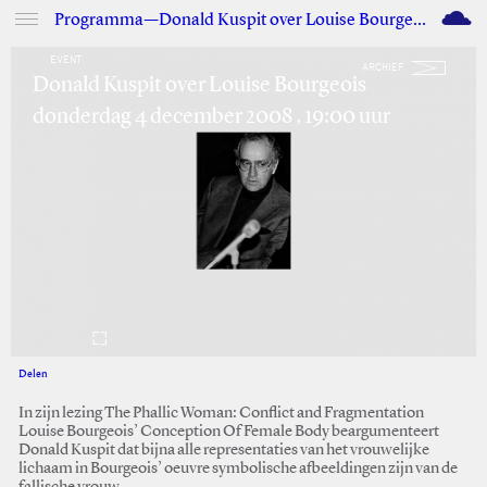
M
Programma—Donald Kuspit over Louise Bourgeois
EVENT
ARCHIEF
Donald Kuspit over Louise Bourgeois
donderdag 4 december 2008 , 19:00 uur
Delen
Facebook
Twitter
In zijn lezing The Phallic Woman: Conflict and Fragmentation
Louise Bourgeois’ Conception Of Female Body beargumenteert
Donald Kuspit dat bijna alle representaties van het vrouwelijke
lichaam in Bourgeois’ oeuvre symbolische afbeeldingen zijn van de