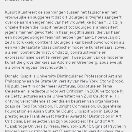
fallische vrouw.
Kuspit illustreert de spanningen tussen het fallische en het
vrouwelijke en suggereert dat dit Bourgeois’ twijfels aangeeft
over de aard en eigenheid van het vrouwelijke lichaam. Dit zijn
onzekerheden die Kuspit herleidt tot Bourgeois’ animositeit
jegens mannen geworteld in haar jeugdtrauma’s, die van haar
een noodgedwongen feminist hebben gemaakt, hoewel zij dit
zelf uitdrukkelijk ontkent. Bourgeois kan beschouwd worden als
een van de laatste ‘classicistische‘ moderne kunstenaars, zowel
als een ‘post-modernist’, omdat zij constructivisme en
expressionisme weet te verenigen. Twee polen van de moderne
kunst die grote denkers als Adorno en Greenberg, abusievelijk
als onverenigbaar beschouwden.
Donald Kuspit is University Distinguished Professor of Art and
Philosophy aan de State University van New York, Stony Brook.
Hij publiceert in onder meer Artforum, Sculpture en Tema
Celeste en is redacteur voor Art Criticism. In 2000 verzorgde hij
de Getty lectures aan de Universiteit van Zuid Californië. Hij
ontving verschillende stipendia en beurzen van organisaties
zoals de Ford Foundation, Fulbright Commission, Guggenheim
Foundation en Asian Cultural Council. Kuspit won in 1983 de
prestigieuze Frank Jewett Mather Award for Distinction in Art
Criticism. Een selectie van zijn publicaties: The End of Art
(Cambridge University Press, New York 2004); Signs of Psyche in
Modern and Postmodern Art (Cambridge University Press, New