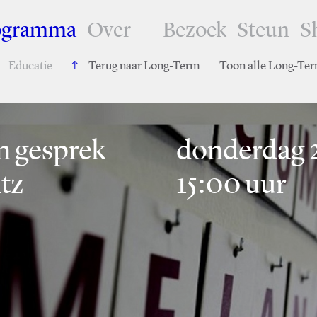
ogramma
Over
Bezoek
Steun
S
Educatie
Terug naar Long-Term
Toon alle Long-Te
n gesprek
donderdag 2
tz
15:00 uur