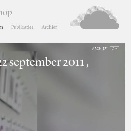
hop
rm
Publicaties
Archief
ARCHIEF
2 september 2011 ,