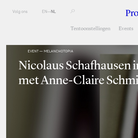
Pr
Volg ons
EN
—
NL
Tentoonstellingen
Events
EVENT — MELANCHOTOPIA
Nicolaus Schafhausen i
met Anne-Claire Schmi