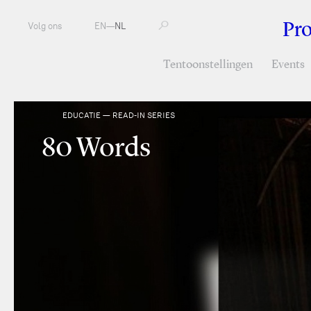
Pr
Volg ons
EN
—
NL
Tentoonstellingen
Events
EDUCATIE — READ-IN SERIES
80 Words