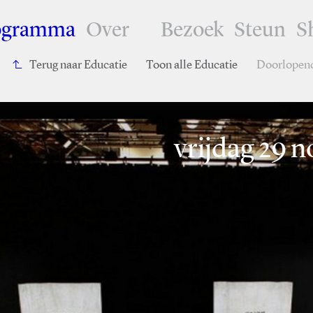
ogramma
Over
Bezoek
Steun
S
Terug naar Educatie
Toon alle Educatie
Doorlopen
vrijdag 29 n