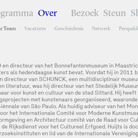
ogramma
Over
Bezoek
Steun
S
ar Team
Vacatures
Geschiedenis
Netwerk
Perspak
EO en directeur van het Bonnefantenmuseum in Maastric
ers als hedendaagse kunst bevat. Voordat hij in 2011 bi
en directeur van SCHUNCK, een multidisciplinair muse
n literatuur, was hij directeur van het Stedelijk Museu
ar voor kunst en cultuur van de stad Sittard. Hij heeft
gsprojecten met kunstenaars georganiseerd, waaronde
iënnale van São Paulo. Als huidig adviseur van het Mo
r voor het Internationale Comité voor Moderne Kunstmus
rmgeving en Architectuur comité van de Raad voor Cu
 de Rijksdienst voor het Cultureel Erfgoed. Huijts is doc
zoeksinstituten en lid van de Internationale Verenigin