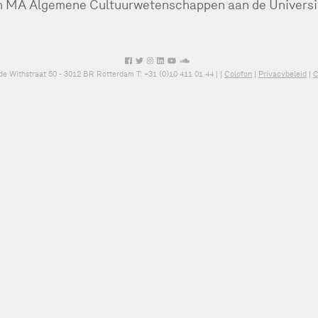
een MA Algemene Cultuurwetenschappen aan de Universi
de Withstraat 50 - 3012 BR Rotterdam T: +31 (0)10 411 01 44 |
|
Colofon
|
Privacybeleid
|
C