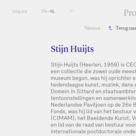
Pr
Volg ons
EN
—
NL
Nieuws
Terug na
Stijn Huijts
Stijn Huijts (Heerlen, 1959) is C
een collectie die zowel oude meest
museum begon, was hij oprichter 
hedendaagse kunst, muziek, dans e
Domein in Sittard en staatsambtena
tentoonstellingen en samenwerkin
Nederlandse Paviljoen op de 26e B
Fonds, was hij lid van het bestuu
(CIMAM), het Beeldende Kunst, Vo
en lid van de raad van bestuur voor
internationale postdoctorale onder