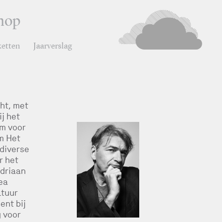
hop
ketten
Jaarverslag
ht, met
j het
um voor
m Het
 diverse
r het
ndriaan
ea
ltuur
ent bij
g voor