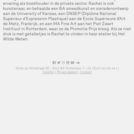
ervaring als boekhouder in de private sector. Rachel is ook
kunstenaar, en behaalde een BA smeedkunst en sieradenontwerp
aan de University of Kansas, een DNSEP (Diplôme National
Supérieur d’Expression Plastique) aan de École Supérieure d’Art
de Metz, Frankrijk, en een MA Fine Art aan het Piet Zwart
Instituut in Rotterdam, waar ze de Promotie Prijs kreeg. Als ze niet
druk is met getalletjes is Rachel te vinden in haar atelier bij Het
Wilde Weten.
Witte de Withstraat 50 - 3012 BR Rotterdam T: +31 (0)10 411 01 44 |
|
Colofon
|
Privacybeleid
|
Contact