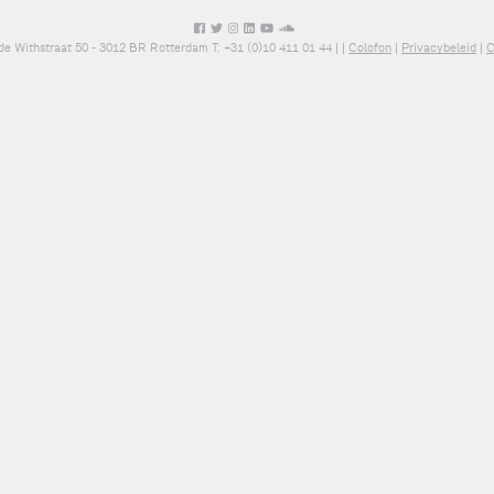
de Withstraat 50 - 3012 BR Rotterdam T: +31 (0)10 411 01 44 |
|
Colofon
|
Privacybeleid
|
C