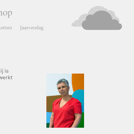
hop
ketten
Jaarverslag
j is
 werkt