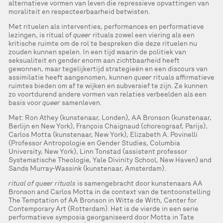
alternatieve vormen van leven die repressieve opvattingen van
moraliteit en respecteerbaarheid betwisten.
Met rituelen als interventies, performances en performatieve
lezingen, is ritual of
queer
rituals zowel een viering als een
kritische ruimte om de rol te bespreken die deze rituelen nu
zouden kunnen spelen. In een tijd waarin de politiek van
seksualiteit en gender enorm aan zichtbaarheid heeft
gewonnen, maar tegelijkertijd strategieën en een discours van
assimilatie heeft aangenomen, kunnen
queer
rituals affirmatieve
ruimtes bieden om af te wijken en subversief te zijn. Ze kunnen
zo voortdurend andere vormen van relaties verbeelden als een
basis voor
queer
samenleven.
Met: Ron Athey (kunstenaar, Londen), AA Bronson (kunstenaar,
Berlijn en New York), François Chaignaud (choreograaf, Parijs),
Carlos Motta (kunstenaar, New York), Elizabeth A. Povinelli
(Professor Antropologie en Gender Studies, Columbia
University, New York), Linn Tonstad (assistent professor
Systematische Theologie, Yale Divinity School, New Haven) and
Sands Murray-Wassink (kunstenaar, Amsterdam).
ritual of queer rituals
is samengebracht door kunstenaars AA
Bronson and Carlos Motta in de context van de tentoonstelling
The Temptation of AA Bronson in Witte de With, Center for
Contemporary Art (Rotterdam). Het is de vierde in een serie
performatieve symposia georganiseerd door Motta in Tate