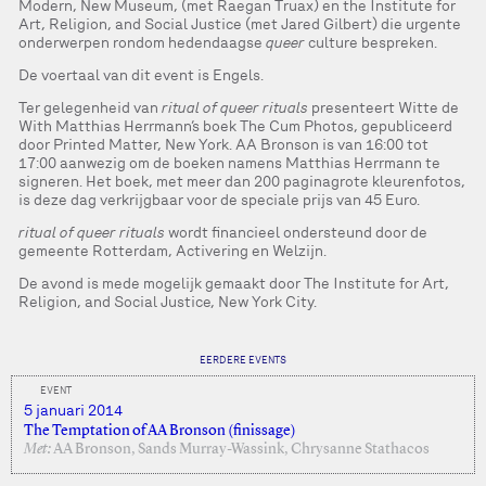
Modern, New Museum, (met Raegan Truax) en the Institute for
Art, Religion, and Social Justice (met Jared Gilbert) die urgente
onderwerpen rondom hedendaagse
queer
culture bespreken.
De voertaal van dit event is Engels.
Ter gelegenheid van
ritual of queer rituals
presenteert Witte de
With Matthias Herrmann’s boek The Cum Photos, gepubliceerd
door Printed Matter, New York. AA Bronson is van 16:00 tot
17:00 aanwezig om de boeken namens Matthias Herrmann te
signeren. Het boek, met meer dan 200 paginagrote kleurenfotos,
is deze dag verkrijgbaar voor de speciale prijs van 45 Euro.
ritual of queer rituals
wordt financieel ondersteund door de
gemeente Rotterdam, Activering en Welzijn.
De avond is mede mogelijk gemaakt door The Institute for Art,
Religion, and Social Justice, New York City.
EERDERE EVENTS
EVENT
5 januari 2014
The Temptation of AA Bronson (finissage)
Met:
AA Bronson, Sands Murray-Wassink, Chrysanne Stathacos