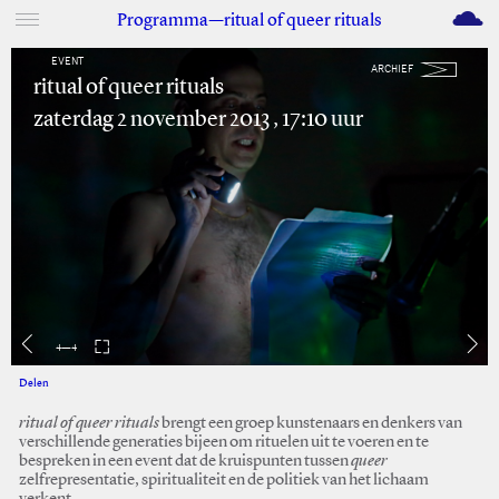
M
Programma—ritual of queer rituals
EVENT
ARCHIEF
ritual of queer rituals
zaterdag 2 november 2013 , 17:10 uur
4
—
4
Delen
Facebook
Twitter
ritual of queer rituals
brengt een groep kunstenaars en denkers van
verschillende generaties bijeen om rituelen uit te voeren en te
bespreken in een event dat de kruispunten tussen
queer
zelfrepresentatie, spiritualiteit en de politiek van het lichaam