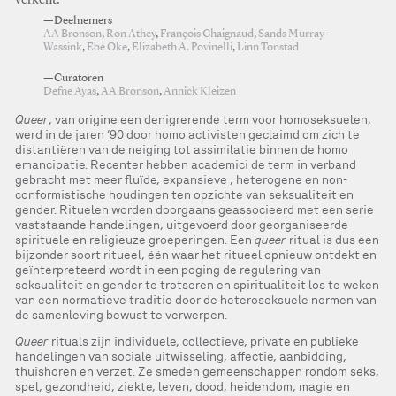
verkent.
—Deelnemers
AA Bronson
,
Ron Athey
,
François Chaignaud
,
Sands Murray-
Wassink
,
Ebe Oke
,
Elizabeth A. Povinelli
,
Linn Tonstad
—Curatoren
Defne Ayas
,
AA Bronson
,
Annick Kleizen
Queer
, van origine een denigrerende term voor homoseksuelen,
werd in de jaren ‘90 door homo activisten geclaimd om zich te
distantiëren van de neiging tot assimilatie binnen de homo
emancipatie. Recenter hebben academici de term in verband
gebracht met meer fluïde, expansieve , heterogene en non-
conformistische houdingen ten opzichte van seksualiteit en
gender. Rituelen worden doorgaans geassocieerd met een serie
vaststaande handelingen, uitgevoerd door georganiseerde
spirituele en religieuze groeperingen. Een
queer
ritual is dus een
bijzonder soort ritueel, één waar het ritueel opnieuw ontdekt en
geïnterpreteerd wordt in een poging de regulering van
seksualiteit en gender te trotseren en spiritualiteit los te weken
van een normatieve traditie door de heteroseksuele normen van
de samenleving bewust te verwerpen.
Queer
rituals zijn individuele, collectieve, private en publieke
handelingen van sociale uitwisseling, affectie, aanbidding,
thuishoren en verzet. Ze smeden gemeenschappen rondom seks,
spel, gezondheid, ziekte, leven, dood, heidendom, magie en